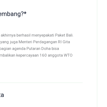
kembang?*
 akhirnya berhasil menyepakati Paket Bali.
yang juga Menteri Perdagangan RI Gita
ebagian agenda Putaran Doha bisa
ngembalikan kepercayaan 160 anggota WTO
ta