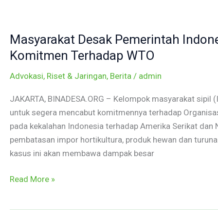
Masyarakat
Desak
Masyarakat Desak Pemerintah Indon
Pemerintah
Indonesia
Komitmen Terhadap WTO
untuk
Advokasi, Riset & Jaringan
,
Berita
/
admin
Segera
Mencabut
JAKARTA, BINADESA.ORG – Kelompok masyarakat sipil (I
Komitmen
untuk segera mencabut komitmennya terhadap Organisasi
Terhadap
pada kekalahan Indonesia terhadap Amerika Serikat dan 
WTO
pembatasan impor hortikultura, produk hewan dan turuna
kasus ini akan membawa dampak besar
Read More »