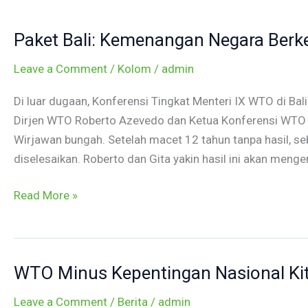
Paket
Bali:
Paket Bali: Kemenangan Negara Ber
Kemenangan
Negara
Leave a Comment
/
Kolom
/
admin
Berkembang?
*
Di luar dugaan, Konferensi Tingkat Menteri IX WTO di Bali
Dirjen WTO Roberto Azevedo dan Ketua Konferensi WTO 
Wirjawan bungah. Setelah macet 12 tahun tanpa hasil, s
diselesaikan. Roberto dan Gita yakin hasil ini akan me
Read More »
WTO Minus Kepentingan Nasional Ki
WTO
Minus
Leave a Comment
/
Berita
/
admin