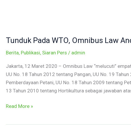
Skip
to
content
Tunduk
Pada
Tunduk Pada WTO, Omnibus Law An
WTO,
Omnibus
Berita
,
Publikasi
,
Siaran Pers
/
admin
Law
Ancam
Jakarta, 12 Maret 2020 – Omnibus Law “melucuti” empat
Kedaulatan
UU No. 18 Tahun 2012 tentang Pangan, UU No. 19 Tahun
Pangan
Pemberdayaan Petani, UU No. 18 Tahun 2009 tentang Pet
13 Tahun 2010 tentang Hortikultura sebagai jawaban ata
Read More »