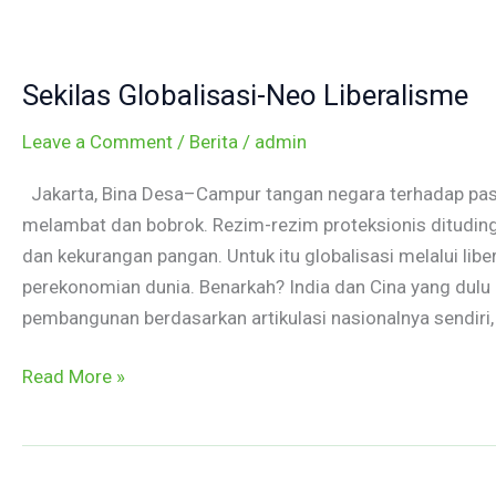
Sekilas
Globalisasi-
Sekilas Globalisasi-Neo Liberalisme
Neo
Liberalisme
Leave a Comment
/
Berita
/
admin
Jakarta, Bina Desa–Campur tangan negara terhadap pas
melambat dan bobrok. Rezim-rezim proteksionis ditudin
dan kekurangan pangan. Untuk itu globalisasi melalui lib
perekonomian dunia. Benarkah? India dan Cina yang dulu
pembangunan berdasarkan artikulasi nasionalnya sendiri,
Read More »