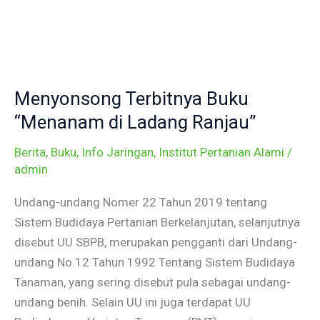
Skip
to
content
Menyonsong
Terbitnya
Menyonsong Terbitnya Buku
Buku
“Menanam
“Menanam di Ladang Ranjau”
di
Berita
,
Buku
,
Info Jaringan
,
Institut Pertanian Alami
/
Ladang
admin
Ranjau”
Undang-undang Nomer 22 Tahun 2019 tentang
Sistem Budidaya Pertanian Berkelanjutan, selanjutnya
disebut UU SBPB, merupakan pengganti dari Undang-
undang No.12 Tahun 1992 Tentang Sistem Budidaya
Tanaman, yang sering disebut pula sebagai undang-
undang benih. Selain UU ini juga terdapat UU