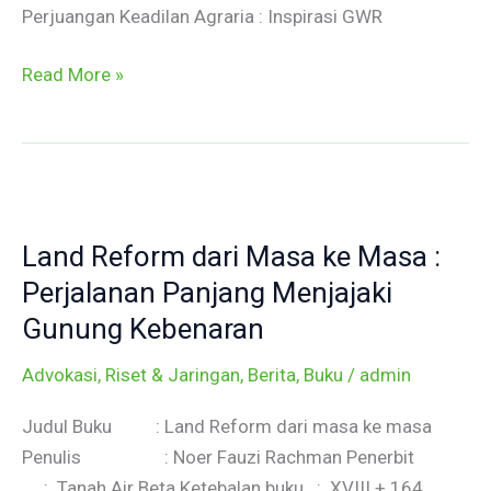
Perjuangan Keadilan Agraria : Inspirasi GWR
Read More »
Land
Reform
Land Reform dari Masa ke Masa :
dari
Masa
Perjalanan Panjang Menjajaki
ke
Gunung Kebenaran
Masa
Advokasi, Riset & Jaringan
,
Berita
,
Buku
/
admin
:
Perjalanan
Judul Buku : Land Reform dari masa ke masa
Panjang
Penulis : Noer Fauzi Rachman Penerbit
Menjajaki
: Tanah Air Beta Ketebalan buku : XVIII + 164