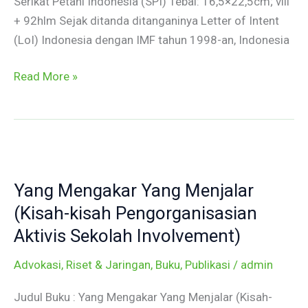
Serikat Petani Indonesia (SPI) Tebal: 16,5×22,5cm; viii
+ 92hlm Sejak ditanda ditanganinya Letter of Intent
(LoI) Indonesia dengan IMF tahun 1998-an, Indonesia
Read More »
Yang
Mengakar
Yang Mengakar Yang Menjalar
Yang
Menjalar
(Kisah-kisah Pengorganisasian
(Kisah-
Aktivis Sekolah Involvement)
kisah
Advokasi, Riset & Jaringan
,
Buku
,
Publikasi
/
admin
Pengorganisasian
Aktivis
Judul Buku : Yang Mengakar Yang Menjalar (Kisah-
Sekolah