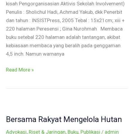
kisah Pengorganisasian Aktivis Sekolah Involvement)
Involvement)
Penulis : Sholichul Hadi, Achmad Yakub, dkk Penerbit
dan tahun : INSISTPress, 2005 Tebal : 15x21cm; xiii +
220 halaman Peresensi ; Gina Nurohmah Membaca
buku setebal 220 halaman adalah tantangan, akibat
kebiasaan membaca yang beralih pada genggaman
4,5 inch. Namun warnanya
Read More »
Bersama
Rakyat
Bersama Rakyat Mengelola Hutan
Mengelola
Hutan
Advokasi, Riset & Jaringan
,
Buku
,
Publikasi
/
admin