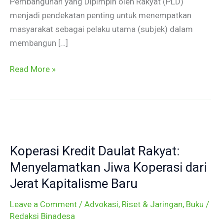
Pembangunan yang Dipimpin oleh Rakyat (PLD)
menjadi pendekatan penting untuk menempatkan
masyarakat sebagai pelaku utama (subjek) dalam
membangun […]
Read More »
Koperasi
Kredit
Koperasi Kredit Daulat Rakyat:
Daulat
Rakyat:
Menyelamatkan Jiwa Koperasi dari
Menyelamatkan
Jerat Kapitalisme Baru
Jiwa
Leave a Comment
/
Advokasi, Riset & Jaringan
,
Buku
/
Koperasi
Redaksi Binadesa
dari