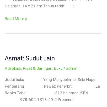
Gunung
Halaman, 14 x 21 cm Tahun terbit :
Kebenaran
Read More »
Asmat:
Sudut
Asmat: Sudut Lain
Lain
Advokasi, Riset & Jaringan
,
Buku
/
admin
Judul buku : Yang Menyublim di Sela Hujan
Pengarang : Fawaz Penerbit : Ea
Books Tebal : 313 halaman ISBN
: 978-602-1318-49-2 Presensi