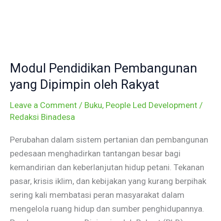
Skip
to
content
Modul
Pendidikan
Modul Pendidikan Pembangunan
Pembangunan
yang
yang Dipimpin oleh Rakyat
Dipimpin
Leave a Comment
/
Buku
,
People Led Development
/
oleh
Redaksi Binadesa
Rakyat
Perubahan dalam sistem pertanian dan pembangunan
pedesaan menghadirkan tantangan besar bagi
kemandirian dan keberlanjutan hidup petani. Tekanan
pasar, krisis iklim, dan kebijakan yang kurang berpihak
sering kali membatasi peran masyarakat dalam
mengelola ruang hidup dan sumber penghidupannya.