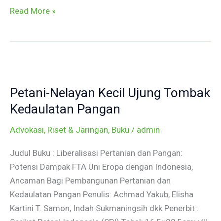
Read More »
Petani-
Nelayan
Petani-Nelayan Kecil Ujung Tombak
Kecil
Ujung
Kedaulatan Pangan
Tombak
Advokasi, Riset & Jaringan
,
Buku
/
admin
Kedaulatan
Pangan
Judul Buku : Liberalisasi Pertanian dan Pangan:
Potensi Dampak FTA Uni Eropa dengan Indonesia,
Ancaman Bagi Pembangunan Pertanian dan
Kedaulatan Pangan Penulis: Achmad Yakub, Elisha
Kartini T. Samon, Indah Sukmaningsih dkk Penerbit :