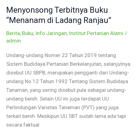
Terbitnya
Menyonsong Terbitnya Buku
Buku
“Menanam
“Menanam di Ladang Ranjau”
di
Berita
,
Buku
,
Info Jaringan
,
Institut Pertanian Alami
/
Ladang
admin
Ranjau”
Undang-undang Nomer 22 Tahun 2019 tentang
Sistem Budidaya Pertanian Berkelanjutan, selanjutnya
disebut UU SBPB, merupakan pengganti dari Undang-
undang No.12 Tahun 1992 Tentang Sistem Budidaya
Tanaman, yang sering disebut pula sebagai undang-
undang benih. Selain UU ini juga terdapat UU
Perlindungan Varietas Tanaman (PVT) yang juga
terkait benih. Meskipun UU SBT sudah lama ada tapi
secara faktual