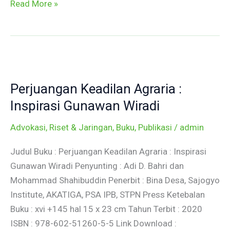
Read More »
Perjuangan
Keadilan
Perjuangan Keadilan Agraria :
Agraria
:
Inspirasi Gunawan Wiradi
Inspirasi
Advokasi, Riset & Jaringan
,
Buku
,
Publikasi
/
admin
Gunawan
Wiradi
Judul Buku : Perjuangan Keadilan Agraria : Inspirasi
Gunawan Wiradi Penyunting : Adi D. Bahri dan
Mohammad Shahibuddin Penerbit : Bina Desa, Sajogyo
Institute, AKATIGA, PSA IPB, STPN Press Ketebalan
Buku : xvi +145 hal 15 x 23 cm Tahun Terbit : 2020
ISBN : 978-602-51260-5-5 Link Download :