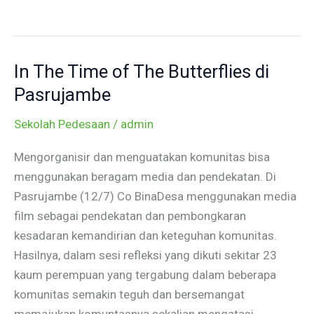
In The Time of The Butterflies di
In
The
Pasrujambe
Time
Sekolah Pedesaan
/
admin
of
The
Mengorganisir dan menguatakan komunitas bisa
Butterflies
menggunakan beragam media dan pendekatan. Di
di
Pasrujambe (12/7) Co BinaDesa menggunakan media
Pasrujambe
film sebagai pendekatan dan pembongkaran
kesadaran kemandirian dan keteguhan komunitas.
Hasilnya, dalam sesi refleksi yang dikuti sekitar 23
kaum perempuan yang tergabung dalam beberapa
komunitas semakin teguh dan bersemangat
memajukan komuntasnya sekalian mengatasi