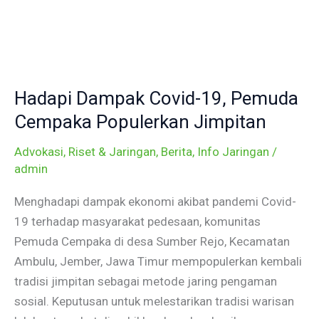
Skip
to
content
Hadapi
Dampak
Hadapi Dampak Covid-19, Pemuda
Covid-
19,
Cempaka Populerkan Jimpitan
Pemuda
Advokasi, Riset & Jaringan
,
Berita
,
Info Jaringan
/
Cempaka
admin
Populerkan
Jimpitan
Menghadapi dampak ekonomi akibat pandemi Covid-
19 terhadap masyarakat pedesaan, komunitas
Pemuda Cempaka di desa Sumber Rejo, Kecamatan
Ambulu, Jember, Jawa Timur mempopulerkan kembali
tradisi jimpitan sebagai metode jaring pengaman
sosial. Keputusan untuk melestarikan tradisi warisan