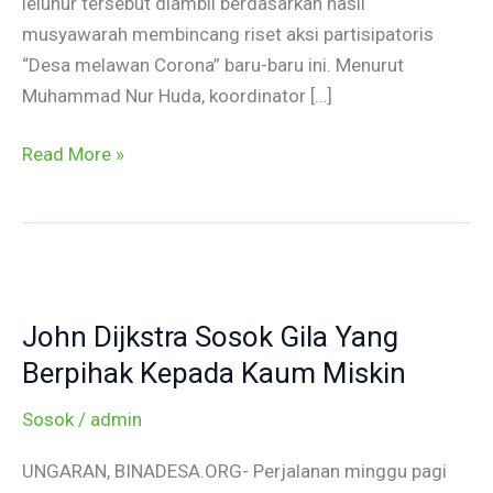
leluhur tersebut diambil berdasarkan hasil
musyawarah membincang riset aksi partisipatoris
“Desa melawan Corona” baru-baru ini. Menurut
Muhammad Nur Huda, koordinator […]
Read More »
John
Dijkstra
John Dijkstra Sosok Gila Yang
Sosok
Gila
Berpihak Kepada Kaum Miskin
Yang
Sosok
/
admin
Berpihak
Kepada
UNGARAN, BINADESA.ORG- Perjalanan minggu pagi
Kaum