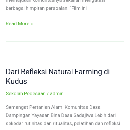
berbagai himpitan persoalan. “Film ini
Read More »
Dari
Refleksi
Dari Refleksi Natural Farming di
Natural
Farming
Kudus
di
Sekolah Pedesaan
/
admin
Kudus
Semangat Pertanian Alami Komunitas Desa
Dampingan Yayasan Bina Desa Sadajiwa Lebih dari
sekedar rutinitas dan ritualitas, pelatihan dan refleksi