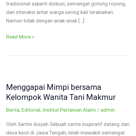
tradisional seperti diskusi, semangat gotong royong,
dan interaksi antar warga sering kali terabaikan.
Namun tidak dengan anak-anak […]
Read More »
Menggapai
Mimpi
Menggapai Mimpi bersama
bersama
Kelompok
Kelompok Wanita Tani Makmur
Wanita
Berita
,
Editorial
,
Institut Pertanian Alami
/
admin
Tani
Makmur
Oleh Sartini Aisyah Sebuah cerita inspiratif datang dari
desa kecil di Jawa Tengah, telah mewakili semangat