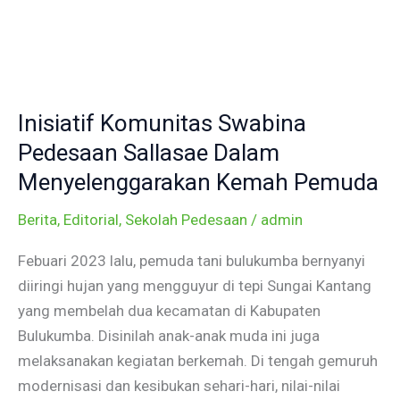
Skip
to
content
Inisiatif
Komunitas
Inisiatif Komunitas Swabina
Swabina
Pedesaan
Pedesaan Sallasae Dalam
Sallasae
Menyelenggarakan Kemah Pemuda
Dalam
Berita
,
Editorial
,
Sekolah Pedesaan
/
admin
Menyelenggarakan
Kemah
Febuari 2023 lalu, pemuda tani bulukumba bernyanyi
Pemuda
diiringi hujan yang mengguyur di tepi Sungai Kantang
yang membelah dua kecamatan di Kabupaten
Bulukumba. Disinilah anak-anak muda ini juga
melaksanakan kegiatan berkemah. Di tengah gemuruh
modernisasi dan kesibukan sehari-hari, nilai-nilai