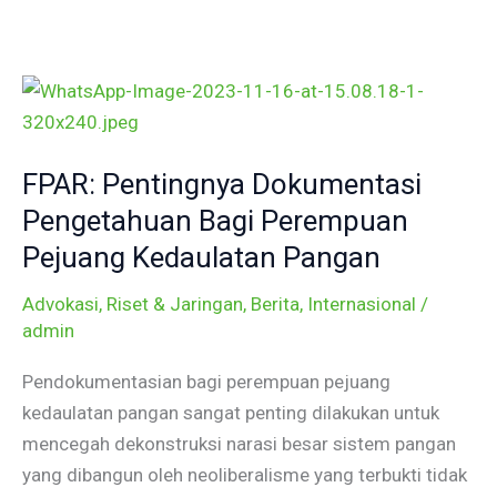
Skip
to
content
FPAR:
Pentingnya
Dokumentasi
FPAR: Pentingnya Dokumentasi
Pengetahuan
Bagi
Pengetahuan Bagi Perempuan
Perempuan
Pejuang Kedaulatan Pangan
Pejuang
Advokasi, Riset & Jaringan
,
Berita
,
Internasional
/
Kedaulatan
admin
Pangan
Pendokumentasian bagi perempuan pejuang
kedaulatan pangan sangat penting dilakukan untuk
mencegah dekonstruksi narasi besar sistem pangan
yang dibangun oleh neoliberalisme yang terbukti tidak