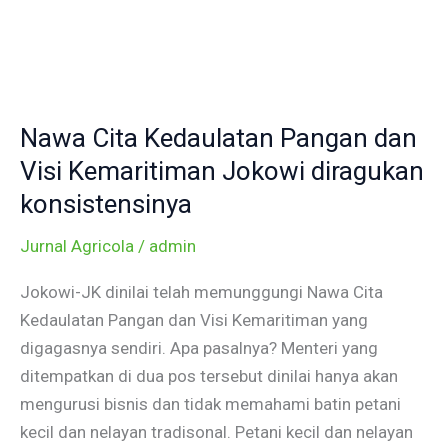
Skip
to
content
Nawa
Cita
Nawa Cita Kedaulatan Pangan dan
Kedaulatan
Pangan
Visi Kemaritiman Jokowi diragukan
dan
konsistensinya
Visi
Jurnal Agricola
/
admin
Kemaritiman
Jokowi
Jokowi-JK dinilai telah memunggungi Nawa Cita
diragukan
Kedaulatan Pangan dan Visi Kemaritiman yang
konsistensinya
digagasnya sendiri. Apa pasalnya? Menteri yang
ditempatkan di dua pos tersebut dinilai hanya akan
mengurusi bisnis dan tidak memahami batin petani
kecil dan nelayan tradisonal. Petani kecil dan nelayan