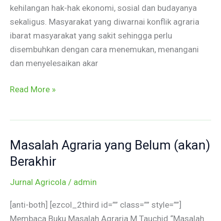
kehilangan hak-hak ekonomi, sosial dan budayanya
sekaligus. Masyarakat yang diwarnai konflik agraria
ibarat masyarakat yang sakit sehingga perlu
disembuhkan dengan cara menemukan, menangani
dan menyelesaikan akar
Read More »
Masalah Agraria yang Belum (akan)
Masalah
Agraria
Berakhir
yang
Jurnal Agricola
/
admin
Belum
(akan)
[anti-both] [ezcol_2third id=”” class=”” style=””]
Berakhir
Membaca Buku Masalah Agraria M Tauchid “Masalah