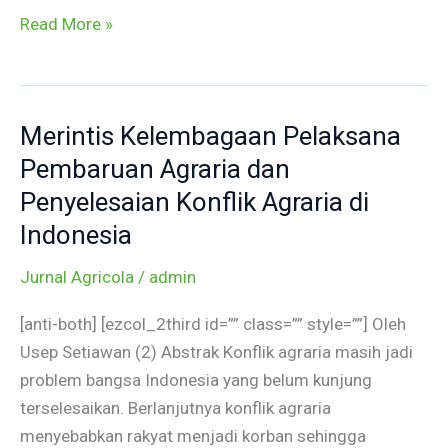
Read More »
Merintis Kelembagaan Pelaksana
Merintis
Kelembagaan
Pembaruan Agraria dan
Pelaksana
Penyelesaian Konflik Agraria di
Pembaruan
Indonesia
Agraria
dan
Jurnal Agricola
/
admin
Penyelesaian
[anti-both] [ezcol_2third id=”” class=”” style=””] Oleh
Konflik
Usep Setiawan (2) Abstrak Konflik agraria masih jadi
Agraria
problem bangsa Indonesia yang belum kunjung
di
terselesaikan. Berlanjutnya konflik agraria
Indonesia
menyebabkan rakyat menjadi korban sehingga