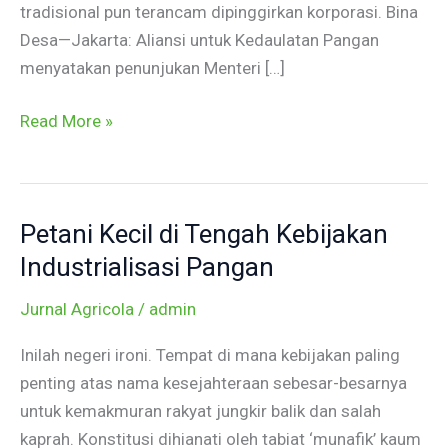
tradisional pun terancam dipinggirkan korporasi. Bina
Desa—Jakarta: Aliansi untuk Kedaulatan Pangan
menyatakan penunjukan Menteri […]
Read More »
Petani Kecil di Tengah Kebijakan
Petani
Kecil
Industrialisasi Pangan
di
Jurnal Agricola
/
admin
Tengah
Kebijakan
Inilah negeri ironi. Tempat di mana kebijakan paling
Industrialisasi
penting atas nama kesejahteraan sebesar-besarnya
Pangan
untuk kemakmuran rakyat jungkir balik dan salah
kaprah. Konstitusi dihianati oleh tabiat ‘munafik’ kaum