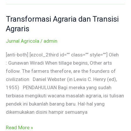
Transformasi Agraria dan Transisi
Transformasi
Agraria
Agraris
dan
Jurnal Agricola
/
admin
Transisi
Agraris
[anti-both] [ezcol_2third id=”” class=”” style=””] Oleh
: Gunawan Wiradi When tillage begins, Other arts
follow. The farmers therefore, are the founders of
civilization Daniel Webster (in Lewis C. Henry (ed),
1955) PENDAHULUAN Bagi mereka yang sudah
terbiasa mengikuti wacana masalah agraria, isi tulisan
pendek ini bukanlah barang baru. Hal-hal yang
dikemukakan disini hampir semuanya
Read More »