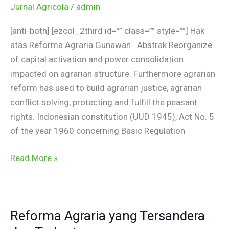
Jurnal Agricola
/
admin
Reforma
Agraria
[anti-both] [ezcol_2third id=”” class=”” style=””] Hak
atas Reforma Agraria Gunawan Abstrak Reorganize
of capital activation and power consolidation
impacted on agrarian structure. Furthermore agrarian
reform has used to build agrarian justice, agrarian
conflict solving, protecting and fulfill the peasant
rights. Indonesian constitution (UUD 1945), Act No. 5
of the year 1960 concerning Basic Regulation
Read More »
Reforma Agraria yang Tersandera
Reforma
Agraria