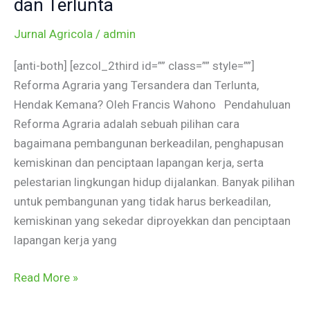
dan Terlunta
yang
Jurnal Agricola
/
admin
Tersandera
dan
[anti-both] [ezcol_2third id=”” class=”” style=””]
Terlunta
Reforma Agraria yang Tersandera dan Terlunta,
Hendak Kemana? Oleh Francis Wahono Pendahuluan
Reforma Agraria adalah sebuah pilihan cara
bagaimana pembangunan berkeadilan, penghapusan
kemiskinan dan penciptaan lapangan kerja, serta
pelestarian lingkungan hidup dijalankan. Banyak pilihan
untuk pembangunan yang tidak harus berkeadilan,
kemiskinan yang sekedar diproyekkan dan penciptaan
lapangan kerja yang
Read More »