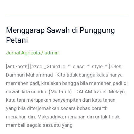
Menggarap Sawah di Punggung
Menggarap
Sawah
Petani
di
Jurnal Agricola
/
admin
Punggung
Petani
[anti-both] [ezcol_2third id=”” class=”” style=””] Oleh:
Damhuri Muhammad Kita tidak bangga kalau hanya
memanen padi, kita akan bangga bila memanen padi di
sawah kita sendiri. (Multatuli) DALAM tradisi Melayu,
kata tani merupakan penyempitan dari kata tahani
yang bila diterjemahkan secara bebas berarti:
menahan diri. Maksudnya, menahan diri untuk tidak
membeli segala sesuatu yang