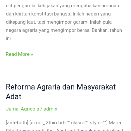
elit pengambil kebijakan yang mengabaikan amanah
dan khittah konstitusi bangsa. Inilah negeri yang
dikepung laut, tapi mengimpor garam. Inilah pula
negara agraris yang mengimpor beras. Bahkan, tahun
ini
Read More »
Reforma Agraria dan Masyarakat
Reforma
Agraria
Adat
dan
Jurnal Agricola
/
admin
Masyarakat
Adat
[anti-both] [ezcol_2third id=”” class=”” style=””] Maria
Rita Roewiastoeti, SH Abstract Pengakuan hak ulayat