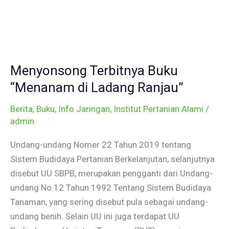
Skip
to
content
Menyonsong
Terbitnya
Menyonsong Terbitnya Buku
Buku
“Menanam
“Menanam di Ladang Ranjau”
di
Berita
,
Buku
,
Info Jaringan
,
Institut Pertanian Alami
/
Ladang
admin
Ranjau”
Undang-undang Nomer 22 Tahun 2019 tentang
Sistem Budidaya Pertanian Berkelanjutan, selanjutnya
disebut UU SBPB, merupakan pengganti dari Undang-
undang No.12 Tahun 1992 Tentang Sistem Budidaya
Tanaman, yang sering disebut pula sebagai undang-
undang benih. Selain UU ini juga terdapat UU