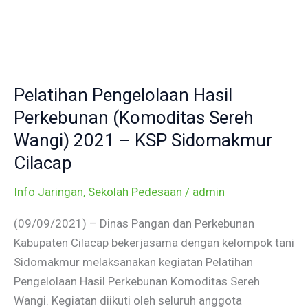
Skip
to
content
Pelatihan
Pengelolaan
Pelatihan Pengelolaan Hasil
Hasil
Perkebunan
Perkebunan (Komoditas Sereh
(Komoditas
Wangi) 2021 – KSP Sidomakmur
Sereh
Cilacap
Wangi)
2021
Info Jaringan
,
Sekolah Pedesaan
/
admin
–
(09/09/2021) – Dinas Pangan dan Perkebunan
KSP
Kabupaten Cilacap bekerjasama dengan kelompok tani
Sidomakmur
Sidomakmur melaksanakan kegiatan Pelatihan
Cilacap
Pengelolaan Hasil Perkebunan Komoditas Sereh
Wangi. Kegiatan diikuti oleh seluruh anggota