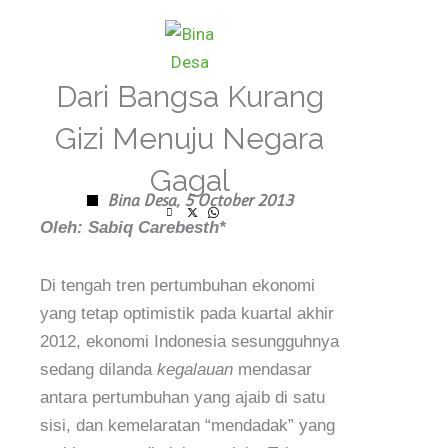
Skip
to
content
Dari Bangsa Kurang
Gizi Menuju Negara
Gagal
Bina Desa,
5 October 2013
Oleh: Sabiq Carebesth*
Di tengah tren pertumbuhan ekonomi
yang tetap optimistik pada kuartal akhir
2012, ekonomi Indonesia sesungguhnya
sedang dilanda
kegalauan
mendasar
antara pertumbuhan yang ajaib di satu
sisi, dan kemelaratan “mendadak” yang