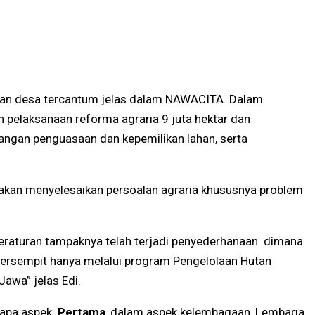
dan desa tercantum jelas dalam NAWACITA. Dalam
elaksanaan reforma agraria 9 juta hektar dan
pangan penguasaan dan kepemilikan lahan, serta
 akan menyelesaikan persoalan agraria khususnya problem
peraturan tampaknya telah terjadi penyederhanaan dimana
persempit hanya melalui program Pengelolaan Hutan
awa” jelas Edi.
rapa aspek.
Pertama
, dalam aspek kelembagaan, Lembaga