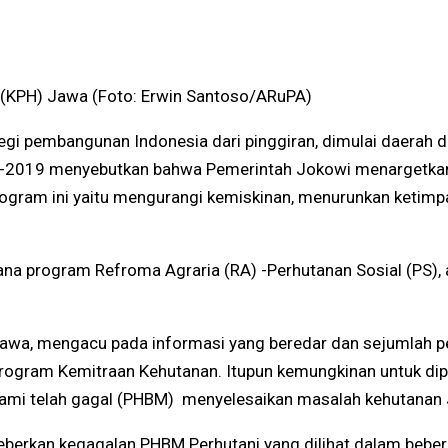
n (KPH) Jawa (Foto: Erwin Santoso/ARuPA)
 pembangunan Indonesia dari pinggiran, dimulai daerah 
-2019 menyebutkan bahwa Pemerintah Jokowi menargetkan p
program ini yaitu mengurangi kemiskinan, menurunkan ketim
ana program Refroma Agraria (RA) -Perhutanan Sosial (PS),
 Jawa, mengacu pada informasi yang beredar dan sejumlah 
program Kemitraan Kehutanan. Itupun kemungkinan untuk di
mi telah gagal (PHBM) menyelesaikan masalah kehutanan J
eberkan kegagalan PHBM Perhutani yang dilihat dalam bebe