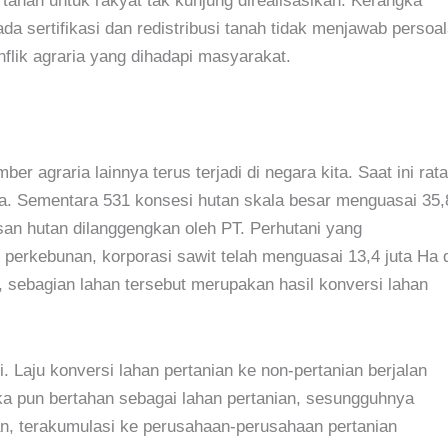
 tanah untuk rakyat tak kunjung direalisasikan. Kerangka
 sertifikasi dan redistribusi tanah tidak menjawab persoa
flik agraria yang dihadapi masyarakat.
 agraria lainnya terus terjadi di negara kita. Saat ini rata
Ha. Sementara 531 konsesi hutan skala besar menguasai 35,
san hutan dilanggengkan oleh PT. Perhutani yang
r perkebunan, korporasi sawit telah menguasai 13,4 juta Ha 
, sebagian lahan tersebut merupakan hasil konversi lahan
i. Laju konversi lahan pertanian ke non-pertanian berjalan
ika pun bertahan sebagai lahan pertanian, sesungguhnya
n, terakumulasi ke perusahaan-perusahaan pertanian