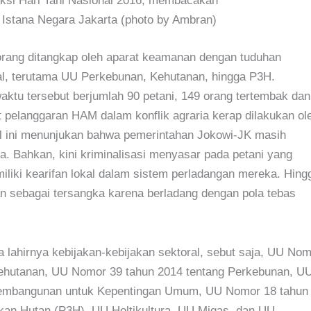
ksi Hari Tani Nasional 2016, membacakan
Istana Negara Jakarta (photo by Ambran)
rang ditangkap oleh aparat keamanan dengan tuduhan
l, terutama UU Perkebunan, Kehutanan, hingga P3H.
aktu tersebut berjumlah 90 petani, 149 orang tertembak dan
pelanggaran HAM dalam konflik agraria kerap dilakukan ol
l ini menunjukan bahwa pemerintahan Jokowi-JK masih
. Bahkan, kini kriminalisasi menyasar pada petani yang
iliki kearifan lokal dalam sistem perladangan mereka. Hing
kan sebagai tersangka karena berladang dengan pola tebas
 lahirnya kebijakan-kebijakan sektoral, sebut saja, UU No
Kehutanan, UU Nomor 39 tahun 2014 tentang Perkebunan, U
Pembangunan untuk Kepentingan Umum, UU Nomor 18 tahun
an Hutan (P3H), UU Holtikultura, UU Migas, dan UU