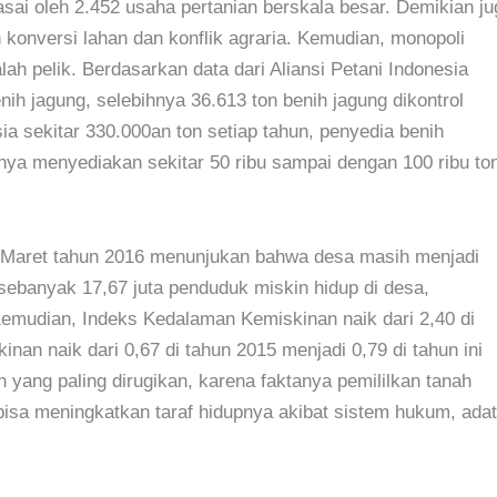
uasai oleh 2.452 usaha pertanian berskala besar. Demikian ju
konversi lahan dan konflik agraria. Kemudian, monopoli
lah pelik. Berdasarkan data dari Aliansi Petani Indonesia
nih jagung, selebihnya 36.613 ton benih jagung dikontrol
sia sekitar 330.000an ton setiap tahun, penyedia benih
nya menyediakan sekitar 50 ribu sampai dengan 100 ribu to
r Maret tahun 2016 menunjukan bahwa desa masih menjadi
sebanyak 17,67 juta penduduk miskin hidup di desa,
Kemudian, Indeks Kedalaman Kemiskinan naik dari 2,40 di
an naik dari 0,67 di tahun 2015 menjadi 0,79 di tahun ini
yang paling dirugikan, karena faktanya pemililkan tanah
bisa meningkatkan taraf hidupnya akibat sistem hukum, adat