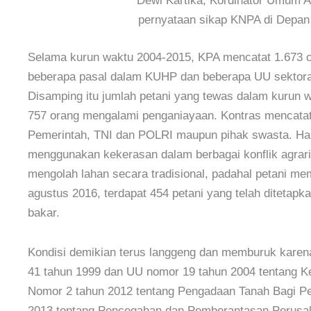
Dewi Kartika, Kordinator Umum A
pernyataan sikap KNPA di Depan 
Selama kurun waktu 2004-2015, KPA mencatat 1.673 o
beberapa pasal dalam KUHP dan beberapa UU sektora
Disamping itu jumlah petani yang tewas dalam kurun w
757 orang mengalami penganiayaan. Kontras mencatat 
Pemerintah, TNI dan POLRI maupun pihak swasta. Ha
menggunakan kekerasan dalam berbagai konflik agraria
mengolah lahan secara tradisional, padahal petani mem
agustus 2016, terdapat 454 petani yang telah ditetap
bakar.
Kondisi demikian terus langgeng dan memburuk karena
41 tahun 1999 dan UU nomor 19 tahun 2004 tentang 
Nomor 2 tahun 2012 tentang Pengadaan Tanah Bagi 
2013 tentang Pencegahan dan Pemberantasan Perusak