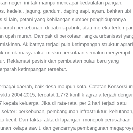
tkan negeri ini tak mampu mencapai kedaulatan pangan.
as, kedelai, jagung, gandum, daging sapi, ayam, bahkan ubi
sisi lain, petani yang kehilangan sumber penghidupannya
h-buruh perkebunan, di pabrik-pabrik, atau mereka terlempar
gan upah murah. Dampak di perkotaan, angka urbanisasi yan
iskinan. Akibatnya terjadi pula ketimpangan struktur agrar
lik untuk masyarakat miskin perkotaan semakin menyempit
ktur. Reklamasi pesisir dan pembuatan pulau baru yang
erparah ketimpangan tersebut.
berbagai daerah, baik desa maupun kota. Catatan Konsorsiu
u 2004-2015, tercatat 1.772 konflik agraria terjadi denga
epala keluarga. Jika di rata-rata, per 2 hari terjadi satu
mua sektor; perkebunan, pembangunan infrastruktur, kehutanan
au kecil. Dari fakta-fakta di lapangan, monopoli perusahaan
bunan kelapa sawit, dan gencarnya pembangunan megaproy