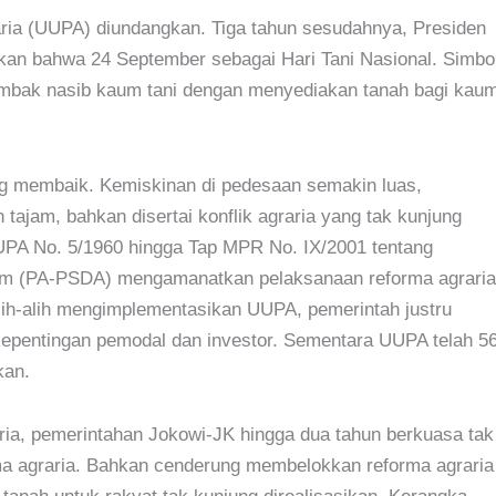
ia (UUPA) diundangkan. Tiga tahun sesudahnya, Presiden
kan bahwa 24 September sebagai Hari Tani Nasional. Simbo
mbak nasib kaum tani dengan menyediakan tanah bagi kau
ng membaik. Kemiskinan di pedesaan semakin luas,
ajam, bahkan disertai konflik agraria yang tak kunjung
PA No. 5/1960 hingga Tap MPR No. IX/2001 tentang
am (PA-PSDA) mengamanatkan pelaksanaan reforma agraria
Alih-alih mengimplementasikan UUPA, pemerintah justru
epentingan pemodal dan investor. Sementara UUPA telah 5
kan.
ria, pemerintahan Jokowi-JK hingga dua tahun berkuasa tak
a agraria. Bahkan cenderung membelokkan reforma agraria