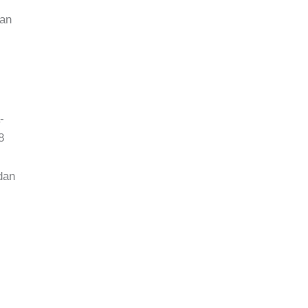
lan
-
8
dan