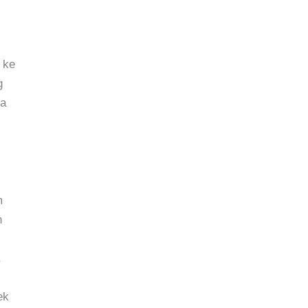
 ke
g
ia
m
n
,
ek