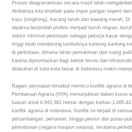
Proses deagrarianisasi secara masif telah mengakiba
Akibatnya kita terjebak pada impor pangan seperti ber
kayu (singkong), kacang tanah dan bawang merah. Di 
dipaksa berpindah profesi menjadi buruh migran, buru
sektor informal perkotaan sebagai pekerja kasar den
tinggi telah mendorong tumbuhnya kantong-kantong kem
di perkotaan, dimana lahan pemukiman dan ruang pub
karena diprioritaskan bagi sektor bisnis dan infrastru
dilakukan di kota-kota besar di Indonesia makin memp
Ragam persoalan tersebut memicu konflik agraria di 
Pembaruan Agraria (KPA) menunjukkan dalam kurun wakt
luasan areal 6.942.381 hektar dengan korban 1.085.817 k
konflik agraria di Indonesia. Konflik ini terjadi di se
pertambangan, pertanian, hingga pesisir dan pulau-pul
perkebunan (negara maupun swasta), terutama perke