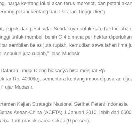
g, harga kentang lokal akan terus merosot, dan petani aka
orang petani kentang dari Dataran Tinggi Dieng.
, pupuk dan pesitisida. Setidaknya untuk satu hektar lahan
tinggi untuk membeli benih G 4 dimana per hektar diperlukan
tar sembilan belas juta rupiah, kemudian sewa lahan lima j
 sepuluh juta rupiah,” jelas Mudasir
Dataran Tinggi Dieng biasanya bisa menjual Rp.
sekitar Rp. 4000/kg, sementara kentang impor dipasaran diju
i” ujar Mudasir.
temen Kajian Strategis Nasional Serikat Petani Indonesia
Bebas Asean-China (ACFTA) 1 Januari 2010, lebih dari 6600
enai tarif masuk sama sekali (0 persen).