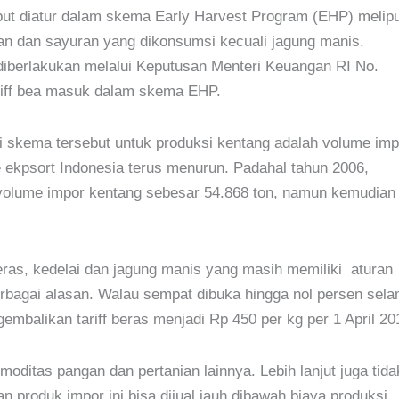
but diatur dalam skema Early Harvest Program (EHP) melipu
an dan sayuran yang dikonsumsi kecuali jagung manis.
 diberlakukan melalui Keputusan Menteri Keuangan RI No.
riff bea masuk dalam skema EHP.
ri skema tersebut untuk produksi kentang adalah volume imp
 ekpsort Indonesia terus menurun. Padahal tahun 2006,
olume impor kentang sebesar 54.868 ton, namun kemudian
beras, kedelai dan jagung manis yang masih memiliki aturan
erbagai alasan. Walau sempat dibuka hingga nol persen sel
mbalikan tariff beras menjadi Rp 450 per kg per 1 April 20
moditas pangan dan pertanian lainnya. Lebih lanjut juga tida
 produk impor ini bisa dijual jauh dibawah biaya produksi