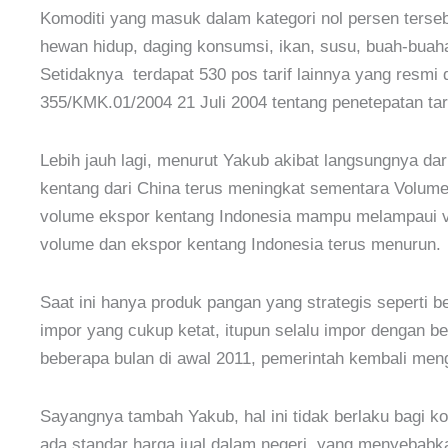
Komoditi yang masuk dalam kategori nol persen terse
hewan hidup, daging konsumsi, ikan, susu, buah-buah
Setidaknya terdapat 530 pos tarif lainnya yang resmi
355/KMK.01/2004 21 Juli 2004 tentang penetepatan ta
Lebih jauh lagi, menurut Yakub akibat langsungnya da
kentang dari China terus meningkat sementara Volume
volume ekspor kentang Indonesia mampu melampaui v
volume dan ekspor kentang Indonesia terus menurun.
Saat ini hanya produk pangan yang strategis seperti 
impor yang cukup ketat, itupun selalu impor dengan b
beberapa bulan di awal 2011, pemerintah kembali menge
Sayangnya tambah Yakub, hal ini tidak berlaku bagi ko
ada standar harga jual dalam negeri, yang menyebabkan