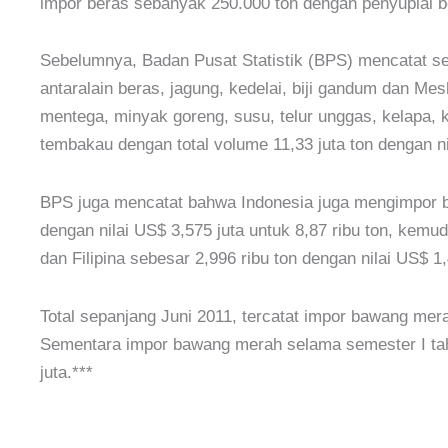
impor beras sebanyak 250.000 ton dengan penyuplai be
Sebelumnya, Badan Pusat Statistik (BPS) mencatat se
antaralain beras, jagung, kedelai, biji gandum dan Mesl
mentega, minyak goreng, susu, telur unggas, kelapa, k
tembakau dengan total volume 11,33 juta ton dengan nila
BPS juga mencatat bahwa Indonesia juga mengimpor b
dengan nilai US$ 3,575 juta untuk 8,87 ribu ton, kemud
dan Filipina sebesar 2,996 ribu ton dengan nilai US$ 1,
Total sepanjang Juni 2011, tercatat impor bawang mera
Sementara impor bawang merah selama semester I tah
juta.***