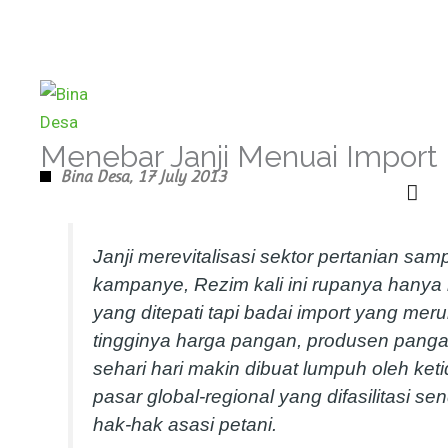
Skip
to
content
Menebar Janji Menuai Import
Bina Desa,
17 July 2013
Janji merevitalisasi sektor pertanian sam
kampanye, Rezim kali ini rupanya hanya m
yang ditepati tapi badai import yang mer
tingginya harga pangan, produsen pang
sehari hari makin dibuat lumpuh oleh k
pasar global-regional yang difasilitasi se
hak-hak asasi petani.