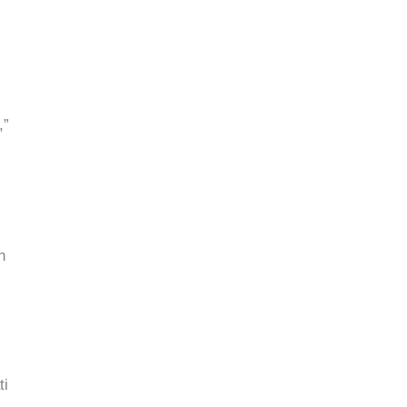
,”
h
ti