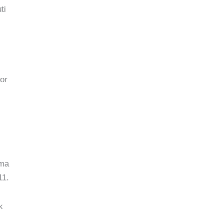
ti
or
ama
11.
k