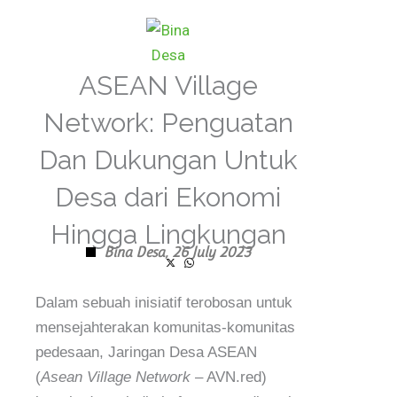
Skip
to
content
ASEAN Village
Network: Penguatan
Dan Dukungan Untuk
Desa dari Ekonomi
Hingga Lingkungan
Bina Desa,
26 July 2023
Dalam sebuah inisiatif terobosan untuk
mensejahterakan komunitas-komunitas
pedesaan, Jaringan Desa ASEAN
(
Asean Village Network
– AVN.red)